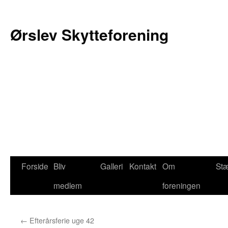
Ørslev Skytteforening
Hop
Forside
Bliv
Galleri
Kontakt
Om
St
til
medlem
foreningen
indhold
←
Efterårsferie uge 42