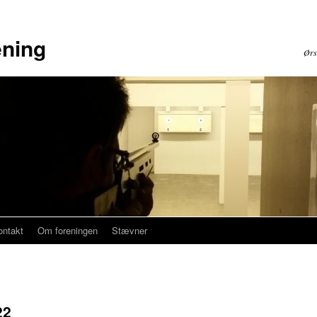
ening
Ørsl
ontakt
Om foreningen
Stævner
22