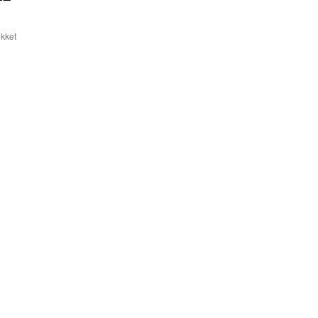
kket
til
Generalforsamling
2022