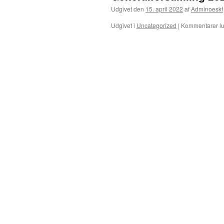
Udgivet den
15. april 2022
af
Adminoeskf
Udgivet i
Uncategorized
|
Kommentarer lu