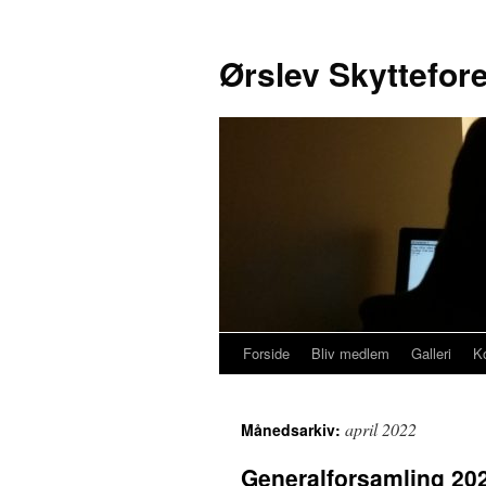
Ørslev Skyttefor
Forside
Bliv medlem
Galleri
K
Hop
til
april 2022
Månedsarkiv:
indhold
Generalforsamling 20