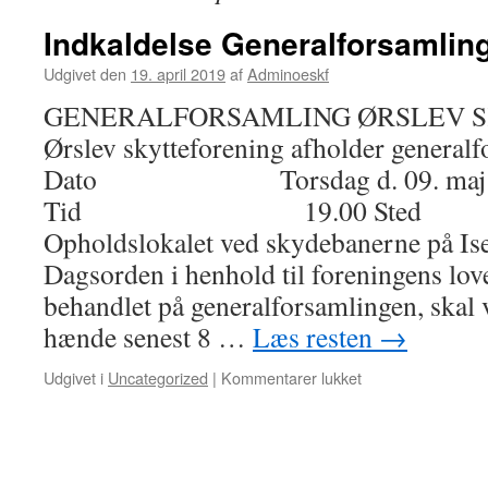
Indkaldelse Generalforsamlin
Udgivet den
19. april 2019
af
Adminoeskf
GENERALFORSAMLING ØRSLEV 
Ørslev skytteforening afholder general
Dato Torsdag d. 09. maj 
Tid 19.00 S
Opholdslokalet ved skydebanerne på Is
Dagsorden i henhold til foreningens lov
behandlet på generalforsamlingen, skal
hænde senest 8 …
Læs resten
→
Udgivet i
Uncategorized
|
Kommentarer lukket
til
Indkaldelse
Generalforsamlin
2019