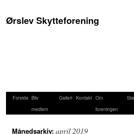
Ørslev Skytteforening
Forside
Bliv
Galleri
Kontakt
Om
St
Hop
medlem
foreningen
til
indhold
april 2019
Månedsarkiv: