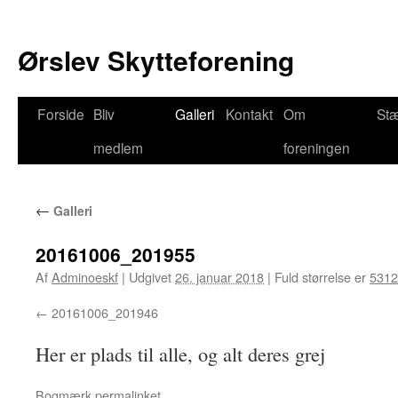
Ørslev Skytteforening
Hop
Forside
Bliv
Galleri
Kontakt
Om
St
til
medlem
foreningen
indhold
←
Galleri
20161006_201955
Af
Adminoeskf
|
Udgivet
26. januar 2018
|
Fuld størrelse er
5312
20161006_201946
Her er plads til alle, og alt deres grej
Bogmærk
permalinket
.