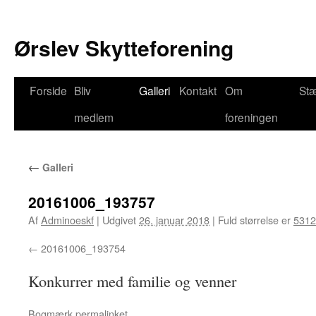
Ørslev Skytteforening
Hop
Forside
Bliv
Galleri
Kontakt
Om
St
til
medlem
foreningen
indhold
←
Galleri
20161006_193757
Af
Adminoeskf
|
Udgivet
26. januar 2018
|
Fuld størrelse er
5312
20161006_193754
Konkurrer med familie og venner
Bogmærk
permalinket
.